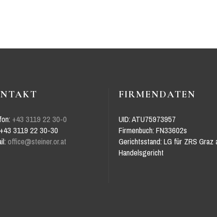
ONTAKT
FIRMENDATEN
fon:
+43 3119 22 30-0
UID: ATU75973957
 +43 3119 22 30-30
Firmenbuch: FN33602s
il:
office@steiner.or.at
Gerichtsstand: LG für ZRS Graz 
Handelsgericht